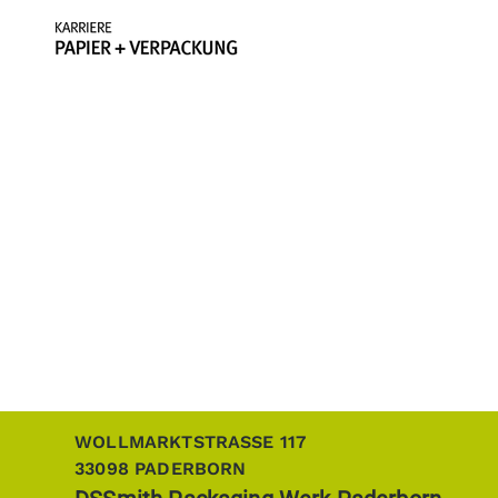
WOLLMARKTSTRASSE 117
33098
PADERBORN