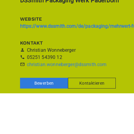
DSSmith Packaging Werk Paderborn
WEBSITE
https://www.dssmith.com/de/packaging/mehrwert-fur-unsere-kunden/k
KONTAKT
Christian Wonneberger
05251 54390 12
christian.wonneberger@dssmith.com
Bewerben
Kontaktieren