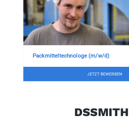
Packmitteltechnologe (m/w/d)
JETZT BEWERBEN
DSSMITH