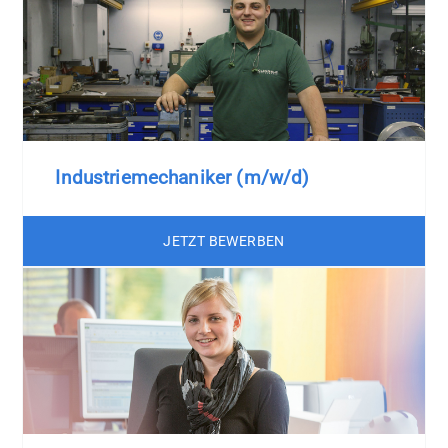
Indu­strie­mecha­niker (m/w/d)
JETZT BEWERBEN