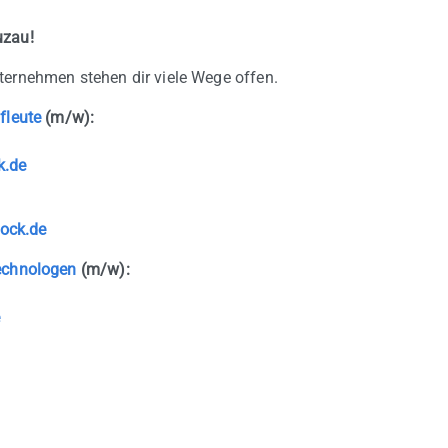
uzau!
ernehmen stehen dir viele Wege offen.
fleute
(m/w):
k.de
ock.de
echnologen
(m/w):