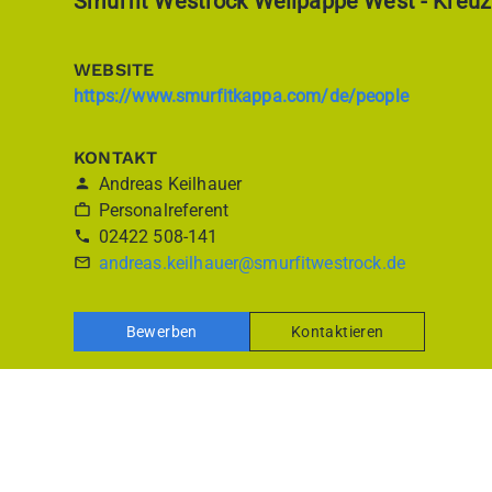
Smurfit Westrock Wellpappe West - Kreu
WEBSITE
https://www.smurfitkappa.com/de/people
KONTAKT
Andreas Keilhauer
Personalreferent
02422 508-141
andreas.keilhauer@smurfitwestrock.de
Bewerben
Kontaktieren