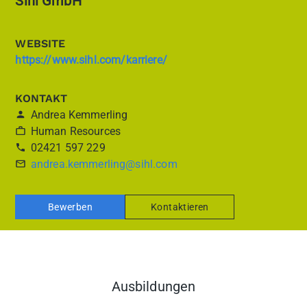
Sihl GmbH
WEBSITE
https://www.sihl.com/karriere/
KONTAKT
Andrea Kemmerling
Human Resources
02421 597 229
andrea.kemmerling@sihl.com
Bewerben
Kontaktieren
Ausbildungen